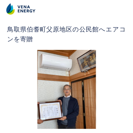
2022.11.16
鳥取県伯耆町父原地区の公民館へエアコ
ンを寄贈