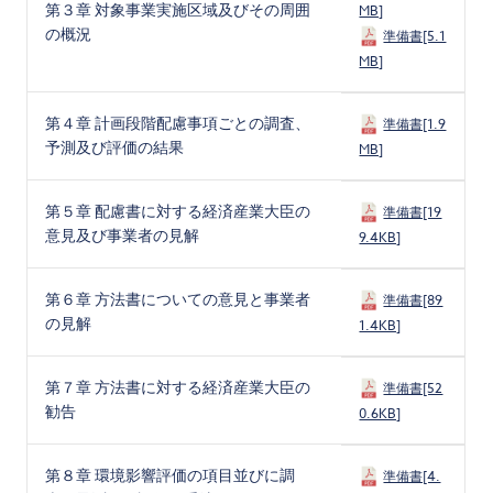
第３章 対象事業実施区域及びその周囲
MB]
の概況
準備書[5.1
MB]
第４章 計画段階配慮事項ごとの調査、
準備書[1.9
予測及び評価の結果
MB]
第５章 配慮書に対する経済産業大臣の
準備書[19
意見及び事業者の見解
9.4KB]
第６章 方法書についての意見と事業者
準備書[89
の見解
1.4KB]
第７章 方法書に対する経済産業大臣の
準備書[52
勧告
0.6KB]
第８章 環境影響評価の項目並びに調
準備書[4.