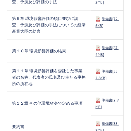
査、予測及び評価の手法
2MB]
第９章 環境影響評価の項目並びに調
準備書[72.
査、予測及び評価の手法についての経済
6KB]
産業大臣の助言
準備書[67.
第１０章 環境影響評価の結果
4MB]
第１１章 環境影響評価を委託した事業
準備書[33
者の名称、代表者の氏名及び主たる事務
2.8KB]
所の所在地
準備書[2.9
第１２章 その他環境省令で定める事項
MB]
準備書[33.
要約書
2MB]