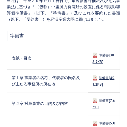
当社は、平成２９年９月１日付で、環境影響評価法及び電気事
業法に基づき「（仮称）中里風力発電所の設置に係る環境影響
評価準備書」（以下、「準備書」）及びこれを要約した書類
（以下、「要約書」）を経済産業大臣に届け出ました。
準備書
準備書[38
表紙・目次
3.9KB]
第１章 事業者の名称、代表者の氏名及
準備書[45
び主たる事務所の所在地
1.2KB]
準備書[7.6
第２章 対象事業の目的及び内容
MB]
準備書[5.8