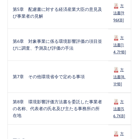
方
第5章 配慮書に対する経済産業大臣の意見及
法書[9
び事業者の見解
96KB]
方
第6章 対象事業に係る環境影響評価の項目並
法書[1
びに調査、予測及び評価の手法
4.7MB]
方
第7章 その他環境省令で定める事項
法書[8.
1MB]
第8章 環境影響評価方法書を委託した事業者
方
の名称、代表者の氏名及び主たる事務所の所
法書[5
在地
6.7KB]
方