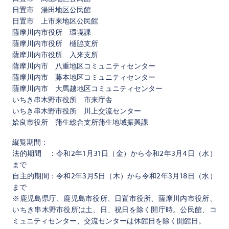
日置市 湯田地区公民館
日置市 上市来地区公民館
薩摩川内市役所 環境課
薩摩川内市役所 樋脇支所
薩摩川内市役所 入来支所
薩摩川内市 八重地区コミュニティセンター
薩摩川内市 藤本地区コミュニティセンター
薩摩川内市 大馬越地区コミュニティセンター
いちき串木野市役所 市来庁舎
いちき串木野市役所 川上交流センター
姶良市役所 蒲生総合支所蒲生地域振興課
縦覧期間：
法的期間 ：令和2年1月31日（金）から令和2年3月4日（水）
まで
自主的期間：令和2年3月5日（木）から令和2年3月18日（水）
まで
※鹿児島県庁、鹿児島市役所、日置市役所、薩摩川内市役所、
いちき串木野市役所は土、日、祝日を除く開庁時。公民館、コ
ミュニティセンター、交流センターは休館日を除く開館日。