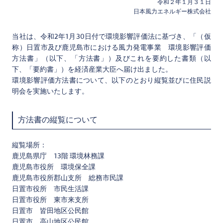
令和２年１月３１日
日本風力エネルギー株式会社
当社は、令和2年1月30日付で環境影響評価法に基づき、「（仮
称）日置市及び鹿児島市における風力発電事業 環境影響評価
方法書」（以下、「方法書」）及びこれを要約した書類（以
下、「要約書」）を経済産業大臣へ届け出ました。
環境影響評価方法書について、以下のとおり縦覧並びに住民説
明会を実施いたします。
方法書の縦覧について
縦覧場所：
鹿児島県庁 13階 環境林務課
鹿児島市役所 環境保全課
鹿児島市役所郡山支所 総務市民課
日置市役所 市民生活課
日置市役所 東市来支所
日置市 皆田地区公民館
日置市 高山地区公民館