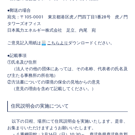
●郵送の場合
宛先：〒105-0001 東京都港区虎ノ門四丁目1番28号 虎ノ門
タワーズオフィス
日本風力エネルギー株式会社 足立、内尾 宛
ご意見記入用紙は
こちらより
ダウンロードください。
●記載事項
①氏名及び住所
（法人その他の団体にあっては、その名称、代表者の氏名及
び主たる事務所の所在地）
②方法書についての環境の保全の見地からの意見
（意見の理由を含めて記載してください。）
住民説明会の実施について
以下の日程、場所にて住民説明会を実施いたします。是非、
お集まりいただけますようお願いいたします。
・八重棚田館：2月16日（日）10:30～ 鹿児島県鹿児島市郡