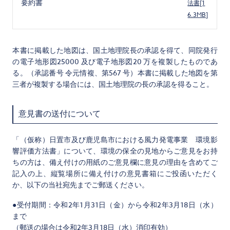
要約書
法書[1
6.3MB]
本書に掲載した地図は、国土地理院長の承認を得て、同院発行
の電子地形図25000 及び電子地形図20 万を複製したものであ
る。（承認番号 令元情複、第567 号）本書に掲載した地図を第
三者が複製する場合には、国土地理院の長の承認を得ること。
意見書の送付について
「（仮称）日置市及び鹿児島市における風力発電事業 環境影
響評価方法書」について、環境の保全の見地からご意見をお持
ちの方は、備え付けの用紙のご意見欄に意見の理由を含めてご
記入の上、縦覧場所に備え付けの意見書箱にご投函いただく
か、以下の当社宛先までご郵送ください。
●受付期間：令和2年1月31日（金）から令和2年3月18日（水）
まで
（
郵送の場合は令和2年3月18日（水）消印有効
）