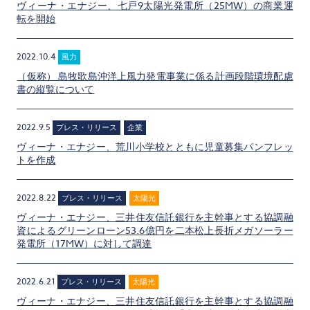
ヴィーナ・エナジー、七戸9太陽光発電所（25MW）の商業運
転を開始
2022.10.4
風力
（仮称） 島牧歌島沖洋上風力発電事業に係る計画段階環境配慮
書の縦覧について
2022.9.5
プレス・リリース
企業
ヴィーナ・エナジー、荒川小学校とともに児童募集パンフレッ
トを作成
2022.8.22
プレス・リリース
太陽光
ヴィーナ・エナジー、三井住友信託銀行を主幹事とする協調融
資によるグリーンローン53.6億円を二本松上長折メガソーラー
発電所（17MW）に対して調達
2022.6.21
プレス・リリース
太陽光
ヴィーナ・エナジー、三井住友信託銀行を主幹事とする協調融