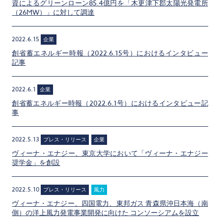
資によるグリーンローン85.4億円を「木更津下郡太陽光発電所
（26MW）」に対して調達
2022.6.15
企業
創省蓄エネルギー時報（2022.6.15号）におけるインタビュー
記事
2022.6.1
企業
創省蓄エネルギー時報（2022.6.1号）におけるインタビュー記
事
2022.5.13
プレス・リリース
企業
ヴィーナ・エナジー、東京大学において「ヴィーナ・エナジー
奨学金」を創設
2022.5.10
プレス・リリース
風力
ヴィーナ・エナジー、四国電力、東邦ガス 青森県沖日本海（南
側）の洋上風力発電事業開発に向けた コンソーシアムを設立