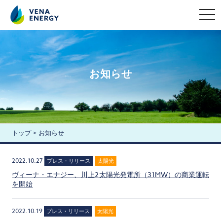
t
o
g
g
l
e
n
a
お知らせ
v
i
g
a
t
i
o
n
トップ
>
お知らせ
2022.10.27
プレス・リリース
太陽光
ヴィーナ・エナジー、川上2太陽光発電所（31MW）の商業運転
を開始
2022.10.19
プレス・リリース
太陽光