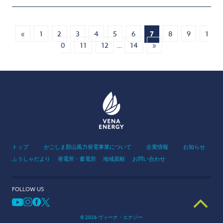
«
1
2
3
4
5
6
7
8
9
1
0
11
12
…
14
»
トップ
かごしま郡山風力発電事業について
企業情報
お知らせ
ふうしゃだより
発電所・蓄電所
地域貢献
お問い合わせ
FOLLOW US
© 2026 ヴィーナ・エナジー